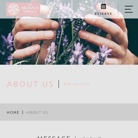
RESERVE
HOME
ABOUT US
MENU
VOICE
FLOW
ABOUT US
サロンについて
SCHOOL
SCHOOL PROGRAM
HOME
ABOUT US
PROGRAM FEES
LEGAL INFORMATION