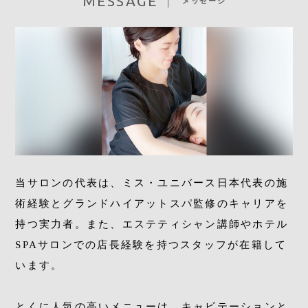
MESSAGE
メッセージ
BLOG
ACCESS
CONTACT
092-406-8666
当サロンの代表は、ミス・ユニバース日本代表の施
術経験とグランドハイアットスパ監修のキャリアを
RESERVE
持つ実力者。また、エステティシャン講師やホテル
SPAサロンでの店長経験を持つスタッフが在籍して
います。
とくに人気の高いメニューは、キャビテーションと