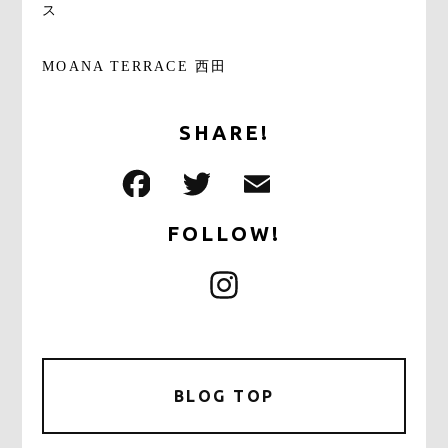
ス
MOANA TERRACE 西田
SHARE!
F
T
E
共
a
w
m
有
FOLLOW!
c
it
ai
e
te
l
I
b
r
n
o
s
o
k
BLOG TOP
t
a