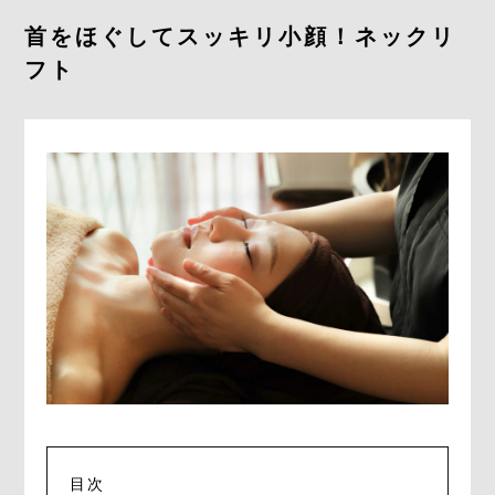
首をほぐしてスッキリ小顔！ネックリ
BLOG
フト
ACCESS
CONTACT
092-406-8666
RESERVE
目次