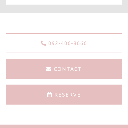
g
r
a
m
092-406-8666
CONTACT
RESERVE