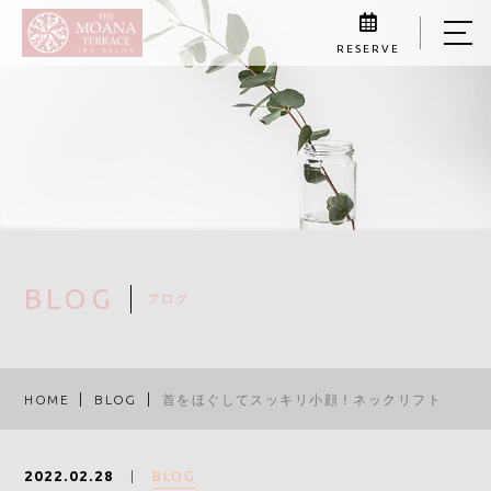
RESERVE
HOME
ABOUT US
MENU
VOICE
FLOW
BLOG
ブログ
SCHOOL
SCHOOL PROGRAM
HOME
BLOG
首をほぐしてスッキリ小顔！ネックリフト
PROGRAM FEES
BLOG
2022.02.28
LEGAL INFORMATION